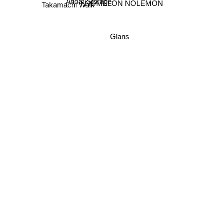
NOMELON NOLEMON
Afloat Storage
Takamachi Walk
Glans