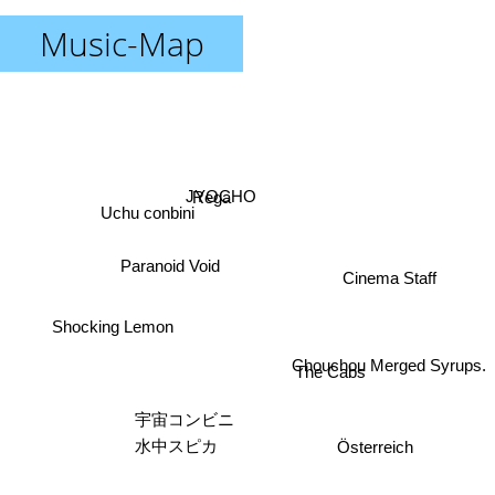
Music-Map
Uchu conbini
JYOCHO
Rega
Paranoid Void
Cinema Staff
Shocking Lemon
Chouchou Merged Syrups.
The Cabs
宇宙コンビニ
Österreich
水中スピカ
Nuito