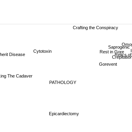
Crafting the Conspiracy
Omop
Saprogenic
Cytotoxin
Rest in Gore
nherit Disease
Relics of
Crepitation
Gorevent
ing The Cadaver
PATHOLOGY
Epicardiectomy