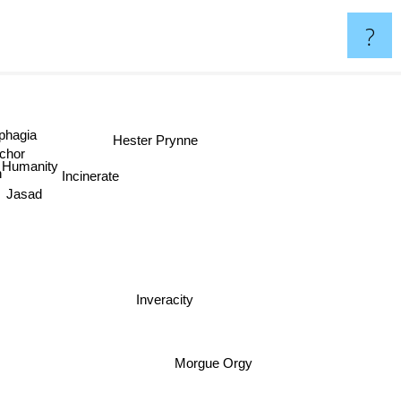
?
hagia
Hester Prynne
Ichor
 Humanity
Incinerate
Jasad
Inveracity
Morgue Orgy