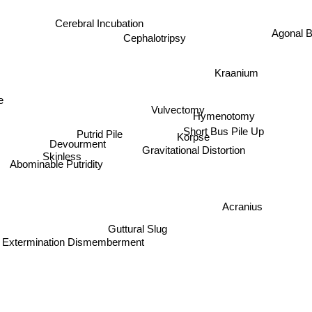
Cerebral Incubation
Agonal 
Cephalotripsy
Kraanium
e
Vulvectomy
Hymenotomy
Short Bus Pile Up
Putrid Pile
Korpse
Devourment
Gravitational Distortion
Skinless
Abominable Putridity
Acranius
Guttural Slug
Extermination Dismemberment