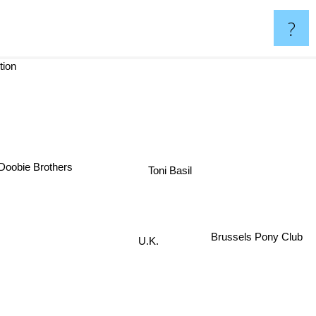
?
ion
Doobie Brothers
Toni Basil
Brussels Pony Club
U.K.