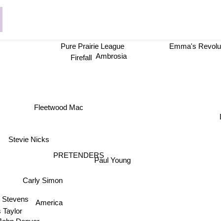
Pure Prairie League
Emma's Revolut
Ambrosia
Firefall
Fleetwood Mac
Stevie Nicks
PRETENDERS
Paul Young
Carly Simon
 Stevens
America
 Taylor
John Denver