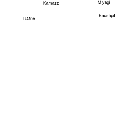
Miyagi
Kamazz
Endshpil
T1One