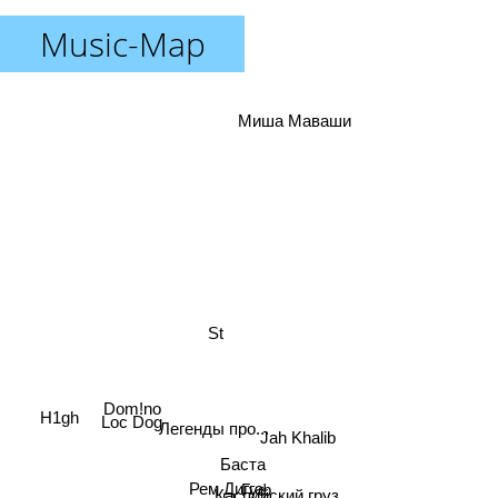
Music-Map
Миша Маваши
St
Dom!no
H1gh
Loc Dog
Легенды про...
Jah Khalib
Баста
Гуф
Рем Дигга
Каспийский груз