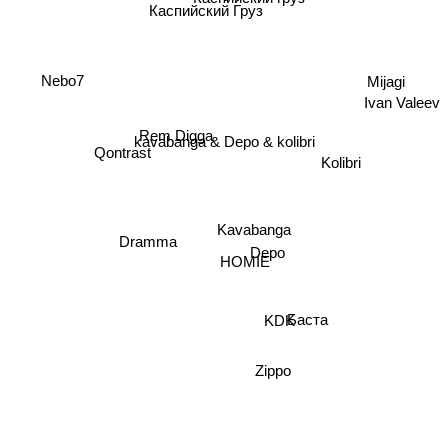
Каспийский Груз
Nebo7
Mijagi
Ivan Valeev
Rem Digga
kavabanga & Depo & kolibri
Qontrast
Kolibri
Kavabanga
Dramma
Depo
HOMIE
KDK
Баста
Zippo