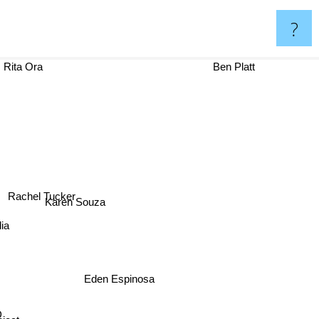
?
Rita Ora
Ben Platt
Rachel Tucker
Karen Souza
lia
Eden Espinosa
D