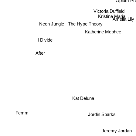
Opium Pro
Victoria Duffield
Kristina Maria
Amelia Lily
Neon Jungle
The Hype Theory
Katherine Mcphee
I Divide
After
Kat Deluna
Femm
Jordin Sparks
Jeremy Jordan