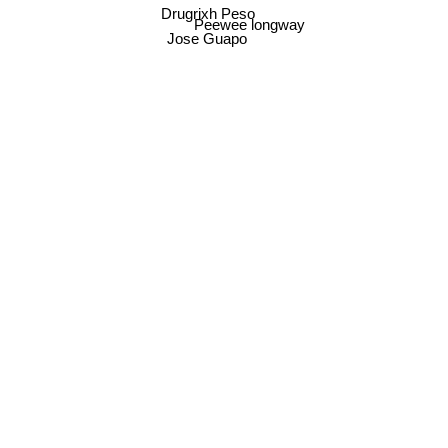
Drugrixh Peso
Peewee longway
Jose Guapo