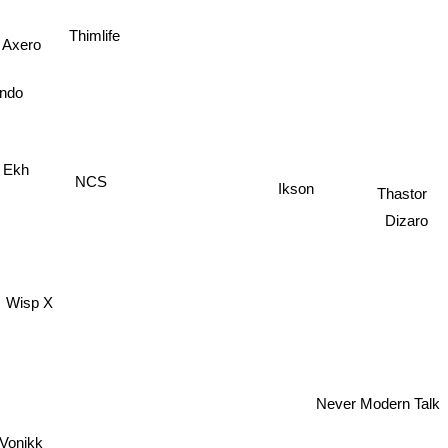
Thimlife
Axero
indo
m Ekh
NCS
Ikson
Thastor
Dizaro
Wisp X
Never Modern Talk
Vonikk