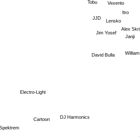
Tobu
Vexento
Itro
JJD
Lensko
Alex Skr
Jim Yosef
Janji
Willia
David Bulla
Electro-Light
DJ Harmonics
Cartoon
Spektrem