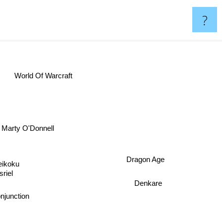
?
World Of Warcraft
Marty O'Donnell
Dragon Age
eikoku
sriel
Denkare
onjunction