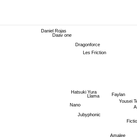
Daniel Rojas
Daav one
Dragonforce
Les Friction
Hatsuki Yura
Faylan
Llama
Yousei T
Nano
A
Jubyphonic
Ficti
Amalee