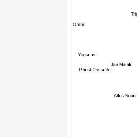
Tr
Omori
Yogscast
Jan Misali
Ghost Cassette
Atlus Soun