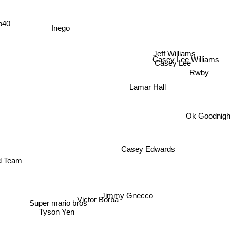
ip40
Inego
Jeff Williams
Casey Lee Williams
Casey Lee
Rwby
Lamar Hall
Ok Goodnigh
Casey Edwards
d Team
Jimmy Gnecco
Victor Borba
Super mario bros
Tyson Yen