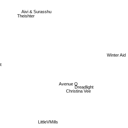
Aivi & Surasshu
Theishter
Winter Aid
t
Avenue Q
Dreadlight
Christina Vee
LittleVMills