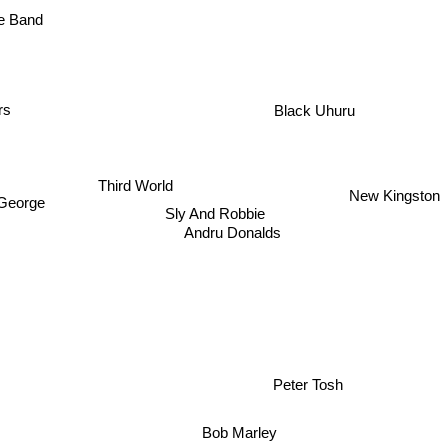
e Band
ers
Black Uhuru
Third World
New Kingston
George
Sly And Robbie
Andru Donalds
Peter Tosh
Bob Marley