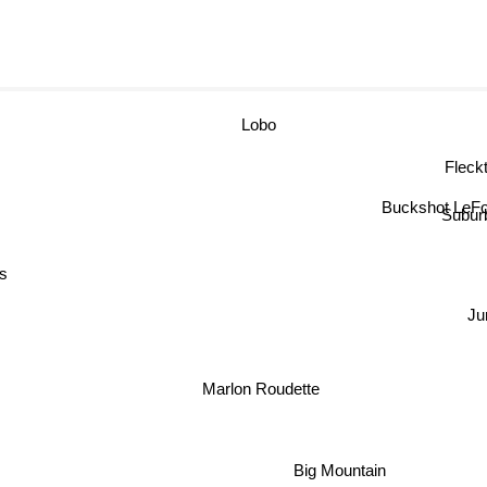
Lobo
Flec
Buckshot LeF
Subur
rs
Ju
Marlon Roudette
Big Mountain