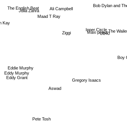
The English Beat
Bob Dylan and Th
Ali Campbell
Julia Zahra
Maad T Ray
n Kay
Inner Circle
The Wail
Maxi priest
Ziggi
Ub40
Boy 
Eddie Murphy
Eddy Murphy
J
Eddy Grant
Gregory Isaacs
Aswad
Pete Tosh