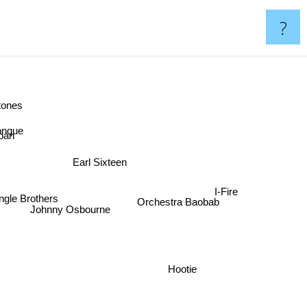
?
ktones
onque
ban
Earl Sixteen
I-Fire
ngle Brothers
Orchestra Baobab
Johnny Osbourne
Hootie