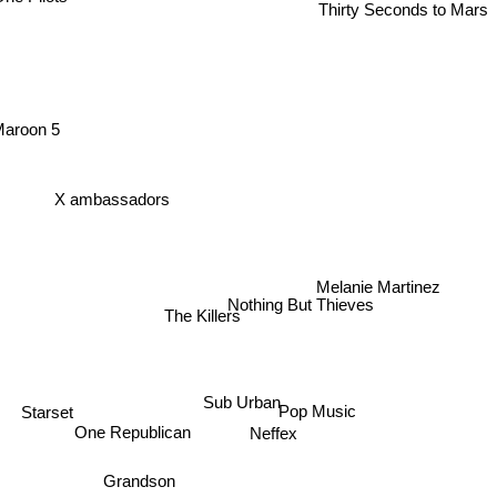
Thirty Seconds to Mars
Maroon 5
X ambassadors
Melanie Martinez
Nothing But Thieves
The Killers
Sub Urban
Starset
Pop Music
One Republican
Neffex
Grandson