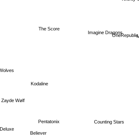
The Score
Imagine Dragons
OneRepublic
 Wolves
Kodaline
Zayde Wølf
Counting Stars
Pentatonix
Deluxe
Believer