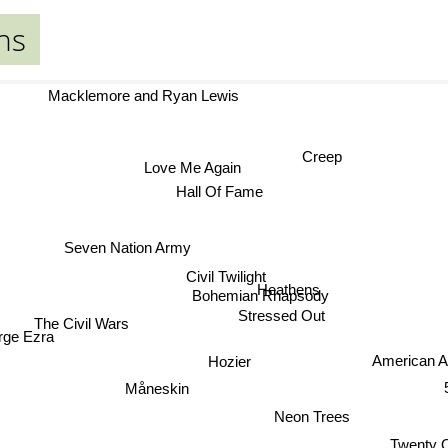
ns
Macklemore and Ryan Lewis
Creep
Love Me Again
Hall Of Fame
Seven Nation Army
Civil Twilight
Heathens
Bohemian Rhapsody
Stressed Out
The Civil Wars
ge Ezra
American A
Hozier
Måneskin
Neon Trees
Twenty O