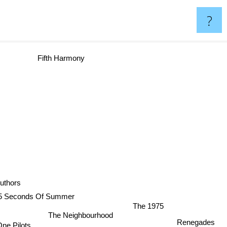
?
Fifth Harmony
uthors
5 Seconds Of Summer
The 1975
The Neighbourhood
Renegades
ne Pilots