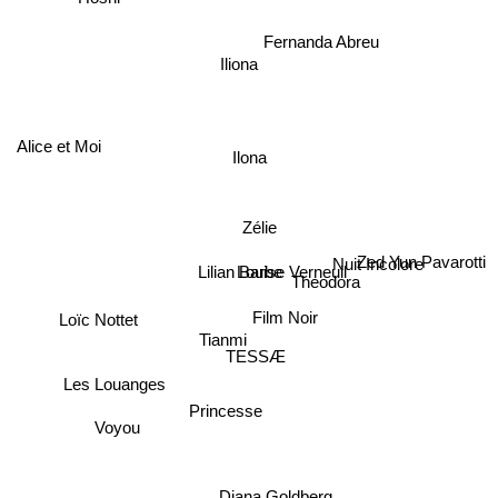
Fernanda Abreu
Iliona
Alice et Moi
Ilona
Zélie
Zed Yun Pavarotti
Nuit Incolore
Louise Verneuil
Lilian Barbe
Theodora
Film Noir
Loïc Nottet
Tianmi
TESSÆ
Les Louanges
Princesse
Voyou
Diana Goldberg