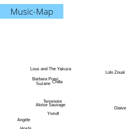
Music-Map
Lous and The Yakuza
Lolo Zouaï
Barbara Pravi
Chilla
Suzane
Terrenoire
Aloïse Sauvage
Glaive
Yseult
Angèle
Hoshi