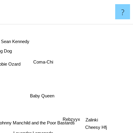
?
Sean Kennedy
g Dog
Coma-Chi
bbie Ozard
Baby Queen
Rebzyyx
Zalinki
hnny Manchild and the Poor Bastards
Cheesy Hfj