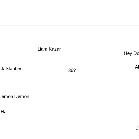
Liam Kazar
Hey Do
A
ck Stauber
36?
Lemon Demon
 Hall
Jo