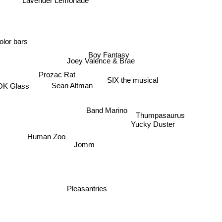
Lavender Lemonade
olor bars
Boy Fantasy
Joey Valence & Brae
Prozac Rat
SIX the musical
OK Glass
Sean Altman
Band Marino
Thumpasaurus
Yucky Duster
Human Zoo
Jomm
Pleasantries