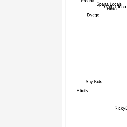
Fredrik
Sparta Locals
Group_Inou
Hinto
Dyego
Shy Kids
Elliotly
RickyE