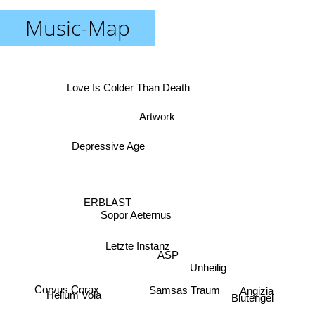
Music-Map
Love Is Colder Than Death
Artwork
Depressive Age
ERBLAST
Sopor Aeternus
Letzte Instanz
ASP
Unheilig
Corvus Corax
Samsas Traum
Angizia
Helium Vola
Blutengel