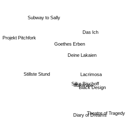
Subway to Sally
Das Ich
Projekt Pitchfork
Goethes Erben
Deine Lakaien
Stillste Stund
Lacrimosa
Silke Bischoff
Illuminate
Black Design
Theatre of Tragedy
Diary of Dreams