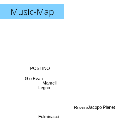
Music-Map
POSTINO
Gio Evan
Mameli
Legno
Rovere
Jacopo Planet
Fulminacci