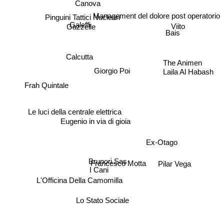
Canova
Pinguini Tattici Nucleari
Management del dolore post operatorio
Galeffi
Viito
Gazzelle
Bais
Calcutta
The Animen
Laila Al Habash
Giorgio Poi
Frah Quintale
Le luci della centrale elettrica
Eugenio in via di gioia
Ex-Otago
Pilar Vega
Brunori Sas
Francesco Motta
I Cani
L'Officina Della Camomilla
Lo Stato Sociale