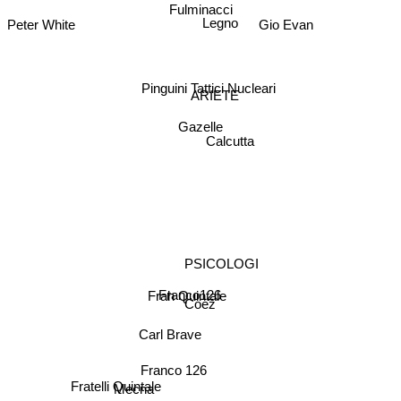
Fulminacci
Legno
Gio Evan
Peter White
Pinguini Tattici Nucleari
ARIETE
Gazelle
Calcutta
PSICOLOGI
Frah Quintale
Franco126
Coez
Carl Brave
Franco 126
Fratelli Quintale
Mecna