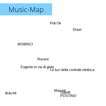
Music-Map
Poli Ok
Drast
MOBRICI
Rovere
Le luci della centrale elettrica
Eugenio in via di gioia
Mameli
Bnkr44
Galeffi
POSTINO