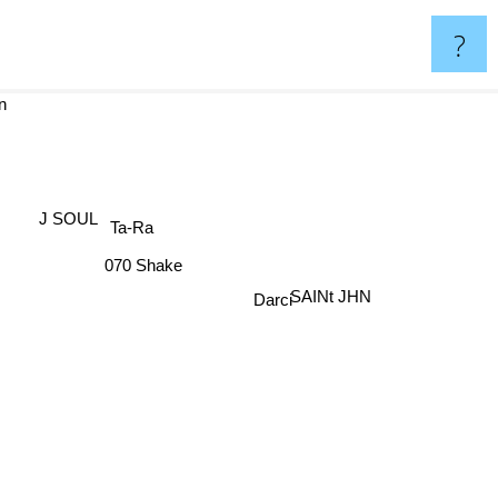
?
n
J SOUL
Ta-Ra
070 Shake
Darci
SAINt JHN