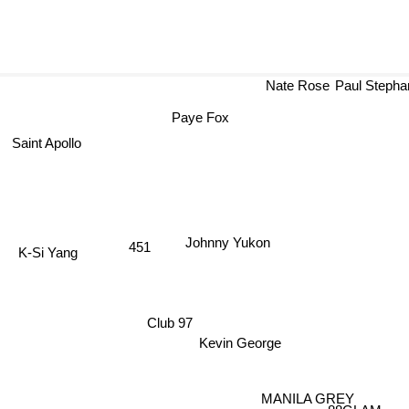
Nate Rose
Paul Stepha
Paye Fox
Saint Apollo
Johnny Yukon
451
K-Si Yang
Club 97
Kevin George
MANILA GREY