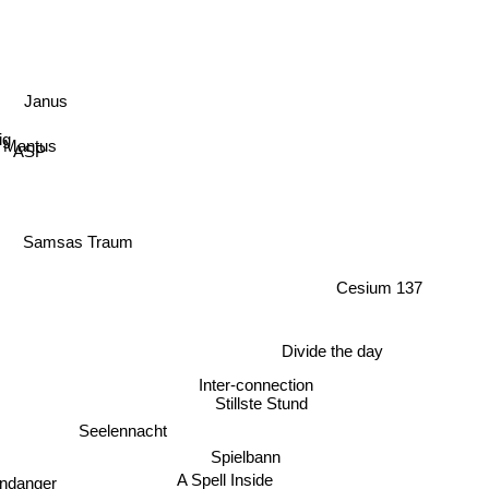
Janus
ne
ig
Mantus
ASP
Samsas Traum
Cesium 137
Divide the day
Inter-connection
Stillste Stund
Seelennacht
Spielbann
A Spell Inside
ndanger