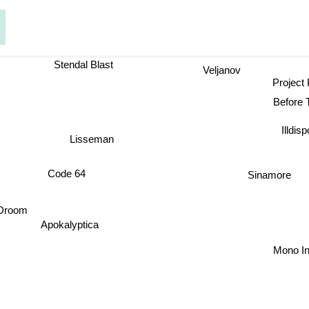
Stendal Blast
Veljanov
Project 
Before
Illdis
Lisseman
Sinamore
Code 64
Droom
Apokalyptica
Mono Inc