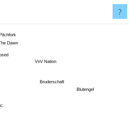
?
Pitchfork
 The Dawn
posed
VnV Nation
Bruderschaft
Blutengel
.