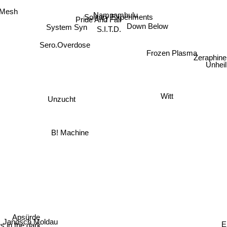
Namnambulu
Mesh
Solitary Experiments
Pride And Fall
Down Below
System Syn
S.I.T.D.
Sero.Overdose
Zeraphi
Frozen Plasma
Unheil
Witt
Unzucht
B! Machine
Apsürde
Janosch Moldau
E