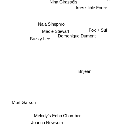
Nina Girassóis
Irresistible Force
Nala Sinephro
Macie Stewart
Fox + Sui
Buzzy Lee
Domenique Dumont
Brijean
Mort Garson
Melody’s Echo Chamber
Joanna Newsom