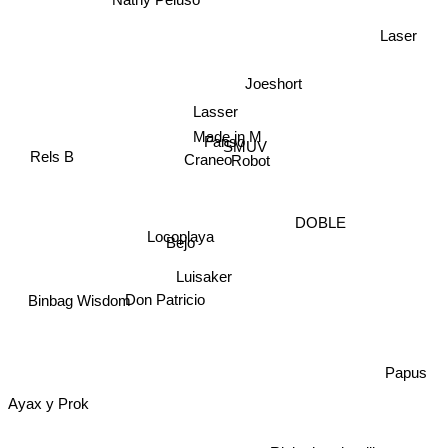
Laser
Joeshort
Lasser
Made in M
Fanso
SMUV
Craneo
Rels B
Robot
DOBLE
Locoplaya
Bejo
Luisaker
Binbag Wisdom
Don Patricio
Papus
Ayax y Prok