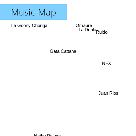
Music-Map
La Goony Chonga
Omaure
La Dupla
Ruido
Gata Cattana
NFX
Juan Rios
Nathy Peluso