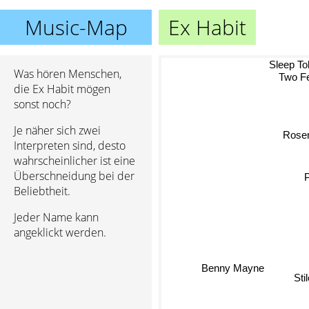
Music-Map
Ex Habit
Sleep Tok
Was hören Menschen,
Two F
die Ex Habit mögen
sonst noch?
Je näher sich zwei
Rose
Interpreten sind, desto
wahrscheinlicher ist eine
Überschneidung bei der
Beliebtheit.
Jeder Name kann
angeklickt werden.
Benny Mayne
Sti