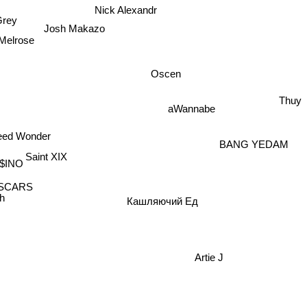
Nick Alexandr
Grey
Josh Makazo
Melrose
Oscen
Thuy
aWannabe
eed Wonder
BANG YEDAM
Saint XIX
$INO
SCARS
h
Кашляючий Ед
Artie J