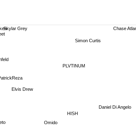
en
Skylar Grey
Chase Atlan
eet
Simon Curtis
nfeld
PLVTINUM
PatrickReza
Elvis Drew
Daniel Di Angelo
HISH
leto
Omido