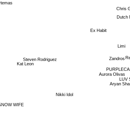
rtemas
Chris 
Dutch 
Ex Habit
Limi
R
Steven Rodriguez
Zandros
Kat Leon
PURPLECA
Aurora Olivas
LUV 
Aryan Sha
Nikki Idol
SNOW WIFE