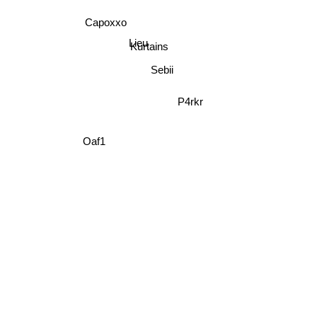
Capoxxo
Lieu
Kurtains
Sebii
P4rkr
Oaf1