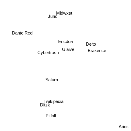
Midwxst
Juno
Dante Red
Ericdoa
Delto
Glaive
Brakence
Cybertrash
Saturn
Twikipedia
Dltzk
Pitfall
Aries