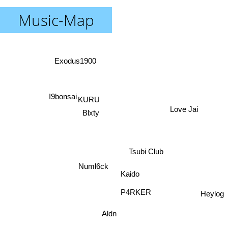
Music-Map
Exodus1900
I9bonsai
KURU
Love Jai
Blxty
Tsubi Club
Numl6ck
Kaido
P4RKER
Heylog
Aldn