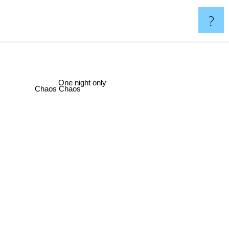
?
One night only
Chaos Chaos