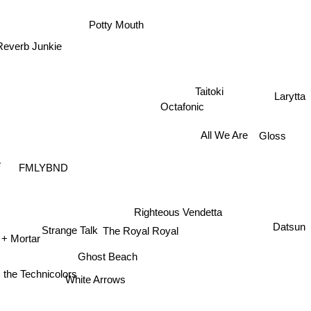
Potty Mouth
Reverb Junkie
Taitoki
Larytta
Octafonic
Gloss
All We Are
e
FMLYBND
Righteous Vendetta
Strange Talk
Datsun
The Royal Royal
 + Mortar
Ghost Beach
the Technicolors
White Arrows