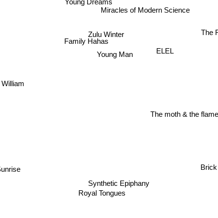
Young Dreams
Miracles of Modern Science
Zulu Winter
The 
Family Hahas
ELEL
Young Man
 William
The moth & the flam
unrise
Brick
Synthetic Epiphany
Royal Tongues