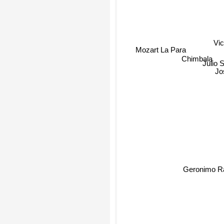
Vi
Mozart La Para
Chimbala
Julio 
Jo
Geronimo R