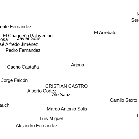
N
Ser
cente Fernandez
El Arrebato
El Chaqueño Palavecino
Javier Solis
Sosa
sé Alfredo Jiménez
Pedro Fernandez
Arjona
Cacho Castaña
Jorge Falcón
CRISTIAN CASTRO
Alberto Cortez
Ale Sanz
Camilo Sexto
auch
Marco Antonio Solis
L
Luis Miguel
Alejandro Fernandez