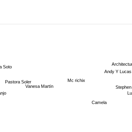
Architectu
a Soto
Andy Y Lucas
Pastora Soler
Mc richix
Stephe
Vanesa Martín
anjo
Lu
Camela