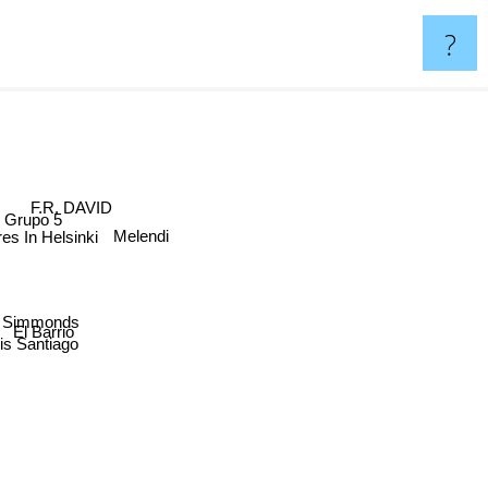
?
F.R. DAVID
Grupo 5
Melendi
res In Helsinki
n Simmonds
El Barrio
is Santiago