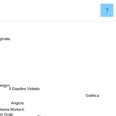
?
tigmata
ergyn
Il Giardino Violetto
Angizia
ena Morloch
Gothica
Im Grab