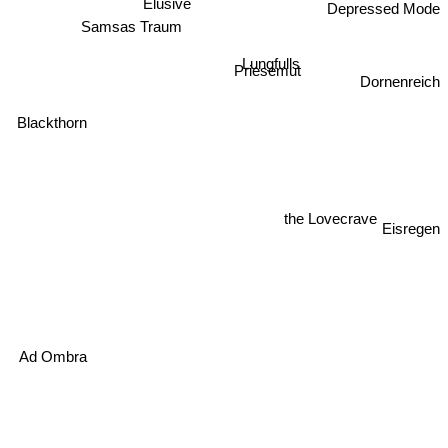
Elusive
Depressed Mode
Samsas Traum
Lungfulls
Priesemut
Dornenreich
Blackthorn
the Lovecrave
Eisregen
Ad Ombra