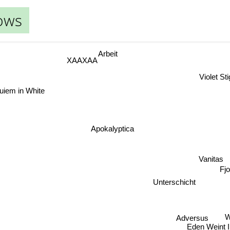
ows
Arbeit
XAAXAA
Violet S
 in White
Apokalyptica
Vanitas
Fjo
Unterschicht
We
Adversus
Eden Weint 