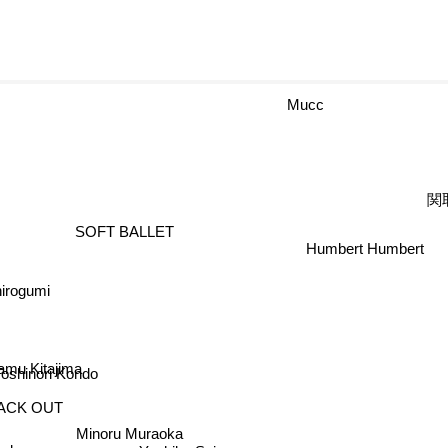
Mucc
関
SOFT BALLET
Humbert Humbert
irogumi
amu Kitajima
Toshinori Kondo
ACK OUT
Minoru Muraoka