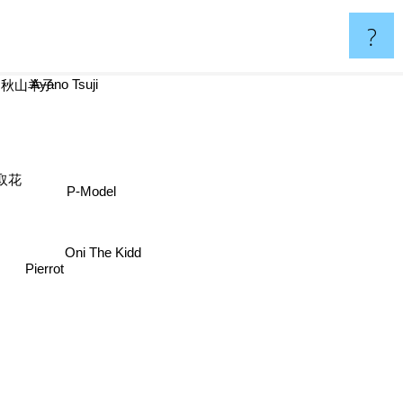
?
Ayano Tsuji
秋山羊子
取花
P-Model
Oni The Kidd
Pierrot