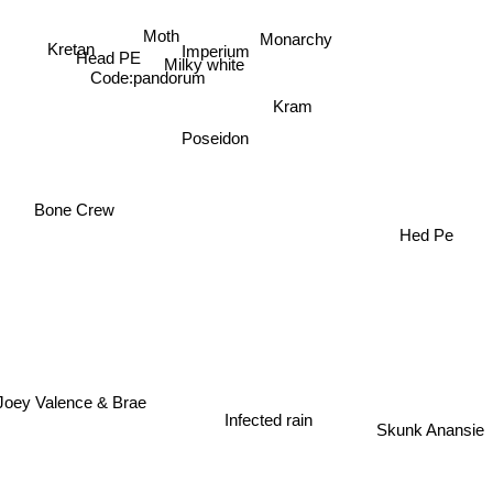
Moth
Monarchy
Kretan
Imperium
Milky white
Head PE
Code:pandorum
Kram
Poseidon
Bone Crew
Hed Pe
Joey Valence & Brae
Infected rain
Skunk Anansie