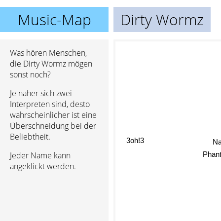
Music-Map
Dirty Wormz
Was hören Menschen,
die Dirty Wormz mögen
sonst noch?
Je näher sich zwei
Interpreten sind, desto
wahrscheinlicher ist eine
Überschneidung bei der
Beliebtheit.
3oh!3
Na
Jeder Name kann
Phant
angeklickt werden.