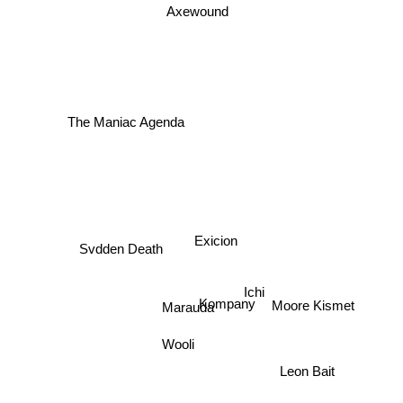
Axewound
The Maniac Agenda
Exicion
Svdden Death
Ichi
Kompany
Moore Kismet
Marauda
Wooli
Leon Bait