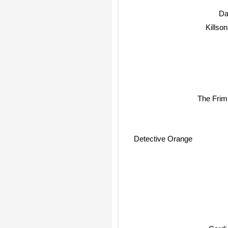
Da
Killso
The Fri
Detective Orange