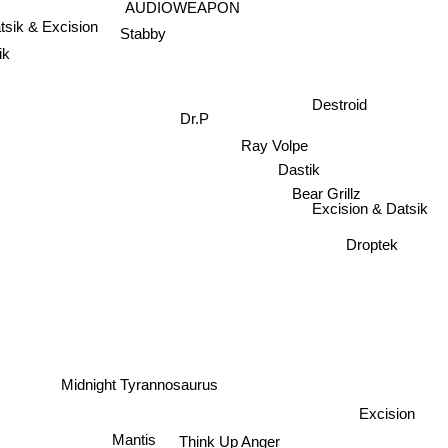
AUDIOWEAPON
tsik & Excision
Stabby
nik
Destroid
Dr.P
Ray Volpe
Dastik
Bear Grillz
m
Excision & Datsik
Droptek
Midnight Tyrannosaurus
Excision
Mantis
Think Up Anger