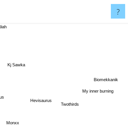
?
liah
Kj Sawka
Biomekkanik
My inner burning
Hevisaurus
us
Twothirds
Monxx