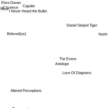
Elora Danan
 of Science
Capulet
riend
I Never Heard the Bullet
Daniel Striped Tiger
North
Beloved(us)
The Evens
Antelope
Love Of Diagrams
Altered Perceptions