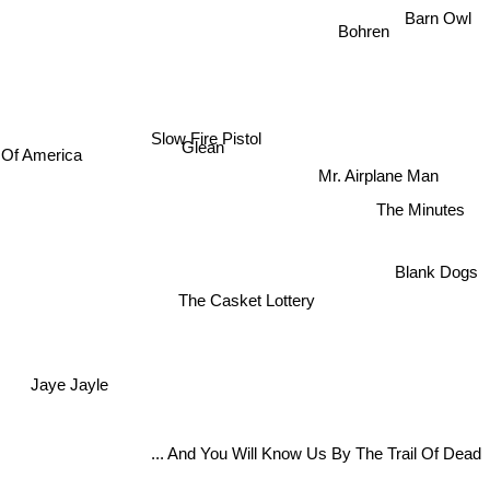
Barn Owl
Bohren
Slow Fire Pistol
 Of America
Glean
Mr. Airplane Man
The Minutes
Blank Dogs
The Casket Lottery
Jaye Jayle
... And You Will Know Us By The Trail Of Dead