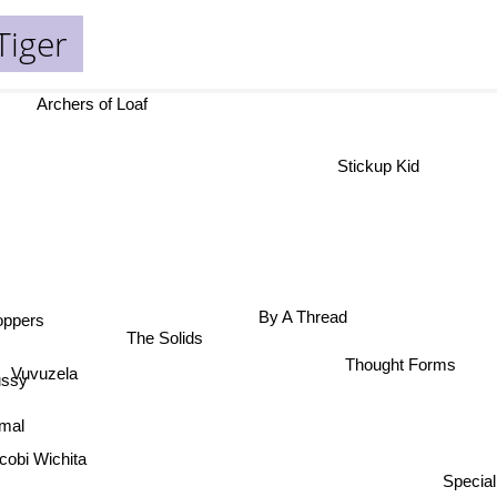
Tiger
Archers of Loaf
Stickup Kid
By A Thread
ppers
The Solids
Thought Forms
Vuvuzela
ussy
rmal
cobi Wichita
Special