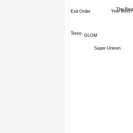
The Rise
Exit Order
Your Best F
Torso
GLOM
Super Unison