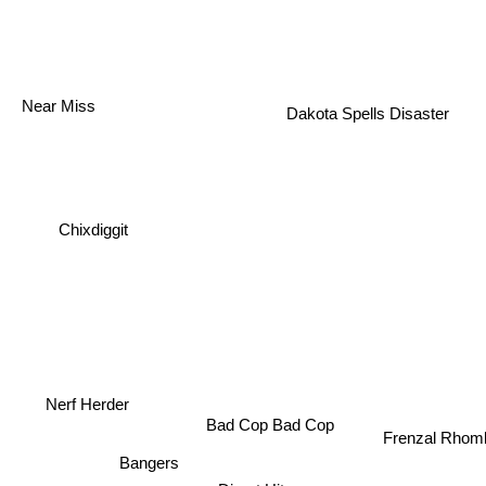
Near Miss
Dakota Spells Disaster
Chixdiggit
Nerf Herder
Bad Cop Bad Cop
Frenzal Rhomb
Bangers