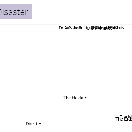
Disaster
Schaffer the Darklord
MC Lars
MC Chris
Optimus Rhyme
Dr.Awkward
MC Frontalot
The Hextalls
The M
The Erg
Direct Hit!