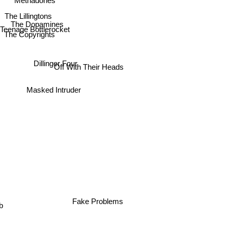
The Lillingtons
The Dopamines
Teenage Bottlerocket
The Copyrights
Dillinger Four
Off With Their Heads
Masked Intruder
Fake Problems