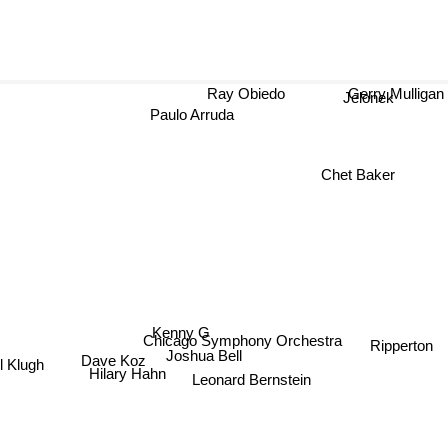
Ray Obiedo
Gerry Mulligan
Jelonek
Paulo Arruda
Chet Baker
Kenny G
Chicago Symphony Orchestra
Ripperton
Joshua Bell
Dave Koz
l Klugh
Hilary Hahn
Leonard Bernstein