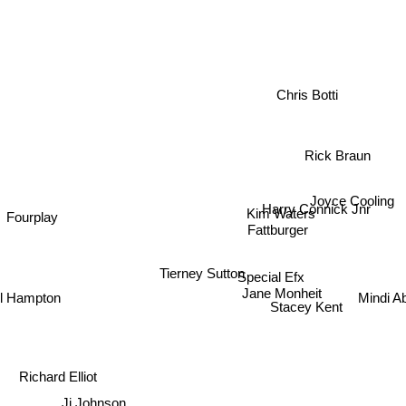
Chris Botti
Rick Braun
Joyce Cooling
Harry Connick Jnr
Fourplay
Kim Waters
Fattburger
Special Efx
Tierney Sutton
Mindi Ab
el Hampton
Jane Monheit
Stacey Kent
Richard Elliot
Jj Johnson