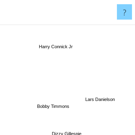
?
Harry Connick Jr
Lars Danielson
Bobby Timmons
Dizzy Gillespie