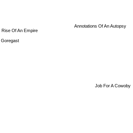
Annotations Of An Autopsy
Rise Of An Empire
Goregast
Job For A Cowoby