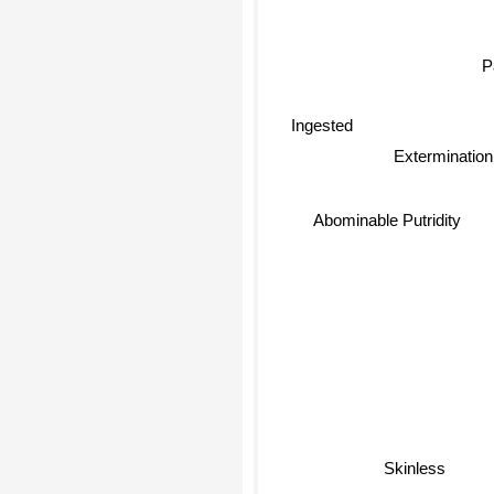
P
Ingested
Exterminatio
Abominable Putridity
Skinless