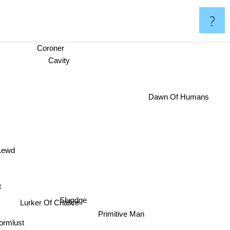
?
Coroner
Cavity
Dawn Of Humans
Lewd
t
Slugdge
Lurker Of Chalice
Primitive Man
rmlust