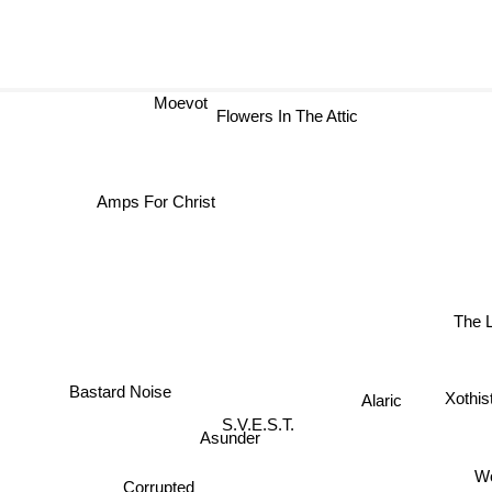
Moevot
Flowers In The Attic
Amps For Christ
The 
Bastard Noise
Xothis
Alaric
S.V.E.S.T.
Asunder
Wo
Corrupted