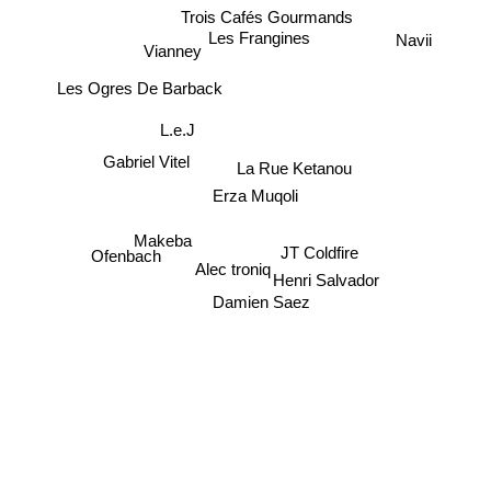
Trois Cafés Gourmands
Les Frangines
Navii
Vianney
Les Ogres De Barback
L.e.J
Gabriel Vitel
La Rue Ketanou
Erza Muqoli
Makeba
JT Coldfire
Ofenbach
Alec troniq
Henri Salvador
Damien Saez