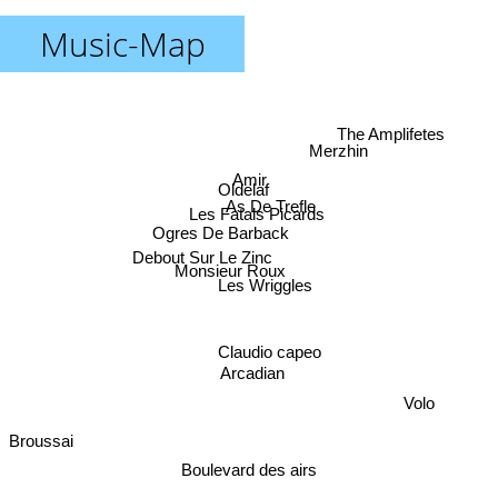
Music-Map
The Amplifetes
Merzhin
Amir
Oldelaf
As De Trefle
Les Fatals Picards
Ogres De Barback
Debout Sur Le Zinc
Monsieur Roux
Les Wriggles
Claudio capeo
Arcadian
Volo
Broussai
Boulevard des airs