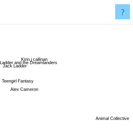
?
Kirin j callinan
 Ladder and the Dreamlanders
Jack Ladder
Teengirl Fantasy
Alex Cameron
Animal Collective