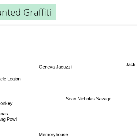
unted Graffiti
Jack
Geneva Jacuzzi
cle Legion
Sean Nicholas Savage
onkey
anas
ang Pow!
Memoryhouse