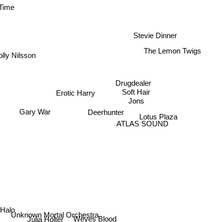
 Time
Stevie Dinner
The Lemon Twigs
olly Nilsson
Drugdealer
Soft Hair
Erotic Harry
Jons
Gary War
Deerhunter
Lotus Plaza
ATLAS SOUND
l Halo
Unknown Mortal Orchestra
Weyes Blood
Julia Holter