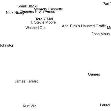
Part
Small Black
Memory Cassette
Cleaners From Venus
Nick Nicely
Toro Y Moi
R. Stevie Moore
Ariel Pink's Haunted Graffiti
M
Washed Out
John Maus
 Johnston
Games
James Ferraro
Laure
Kurt Vile