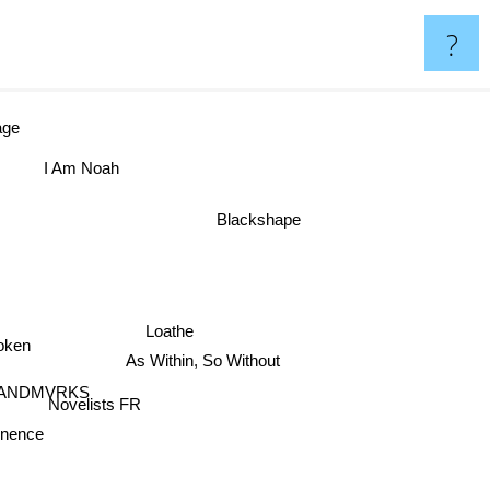
?
age
I Am Noah
Blackshape
Loathe
Token
As Within, So Without
ANDMVRKS
ence
Novelists FR