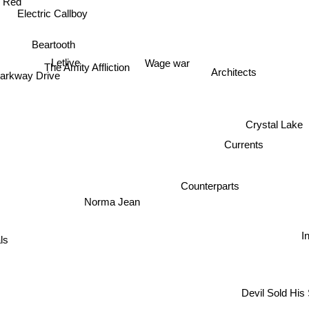
Electric Callboy
 Red
Beartooth
Letlive
Wage war
The Amity Affliction
Architects
Parkway Drive
Crystal La
Currents
Norma Jean
Counterparts
ls
Devil Sold His