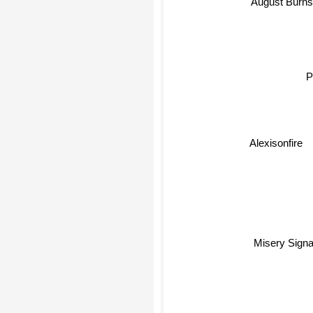
August Burns
Alexisonfire
Misery Signa