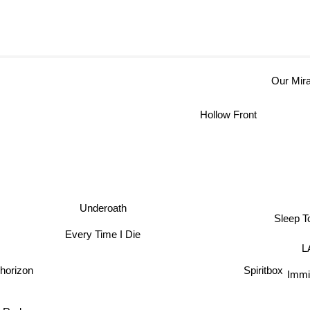
Our Mir
Hollow Front
Underoath
Sleep 
Every Time I Die
L
Immin
Spiritbox
horizon