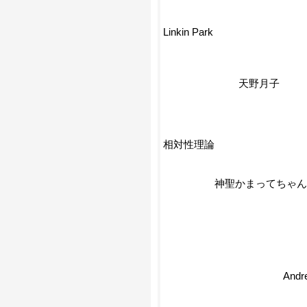
Linkin Park
天野月子
相対性理論
神聖かまってちゃん
Andr