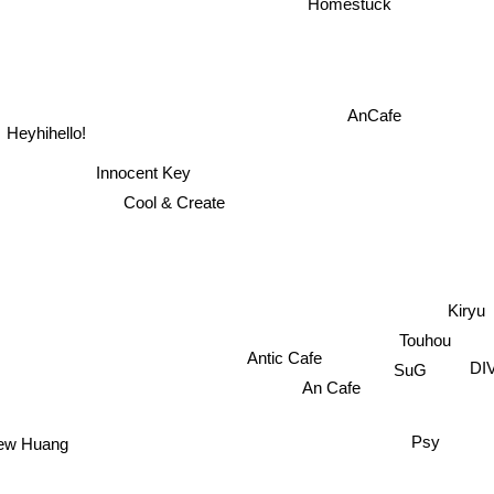
Homestuck
AnCafe
Heyhihello!
Innocent Key
Cool & Create
Kiryu
Touhou
Antic Cafe
DI
SuG
An Cafe
Psy
ew Huang