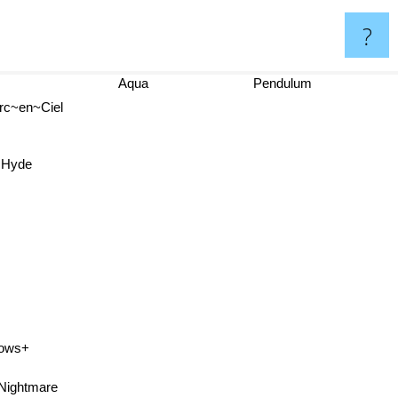
?
Aqua
Pendulum
Arc~en~Ciel
Hyde
ows+
Nightmare