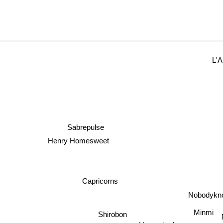
L'
Sabrepulse
Henry Homesweet
Capricorns
Nobodykn
Minmi
Shirobon