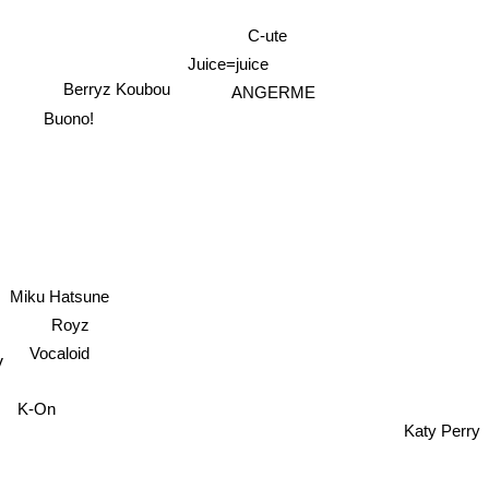
C-ute
Juice=juice
ANGERME
Berryz Koubou
Buono!
Miku Hatsune
Royz
Vocaloid
V
K-On
Katy Perry