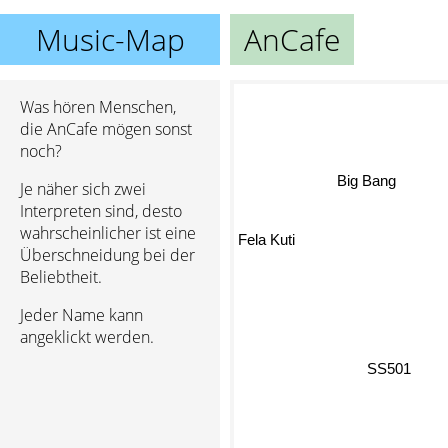
Music-Map
AnCafe
Was hören Menschen,
die AnCafe mögen sonst
noch?
Big Bang
Je näher sich zwei
Interpreten sind, desto
wahrscheinlicher ist eine
Fela Kuti
Überschneidung bei der
Beliebtheit.
Jeder Name kann
angeklickt werden.
SS501