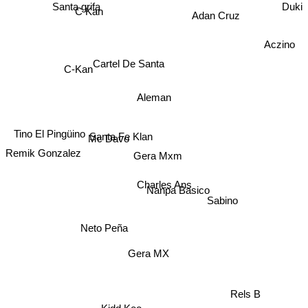
Santa grifa
C Kan
Duki
Adan Cruz
Aczino
Cartel De Santa
C-Kan
Aleman
Remik Gonzalez
Santa Fe Klan
Mc Davo
Tino El Pingüino
Gera Mxm
Charles Ans
Nanpa Basico
Sabino
Neto Peña
Gera MX
Rels B