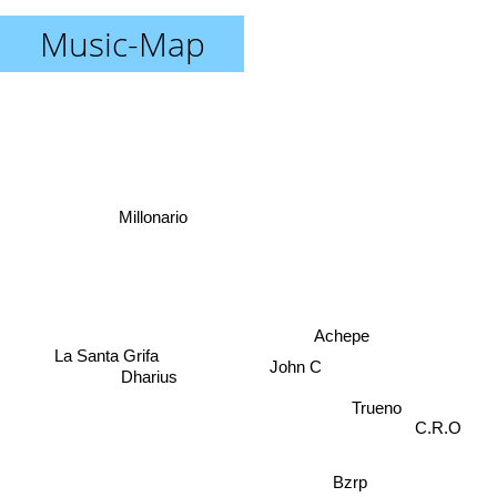
Music-Map
Millonario
Achepe
La Santa Grifa
John C
Dharius
Trueno
C.R.O
Bzrp