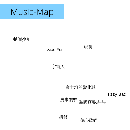
Music-Map
拍謝少年
鄭興
Xiao Yu
宇宙人
康士坦的變化球
Tizzy Bac
房東的貓
午夜乒乓
海豚刑警
持修
傷心欲絕