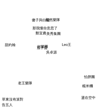
顯然樂隊
傻子與白癡
那我懂你意思了
鄭宜農
美秀集團
Leo王
甜約翰
好樂團
茄子蛋
吳卓源
怕胖團
老王樂隊
糯米糰
盪在空中
草東沒有派對
告五人