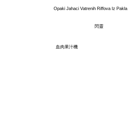
Opaki Jahaci Vatrenih Riffova Iz Pakla
閃靈
血肉果汁機