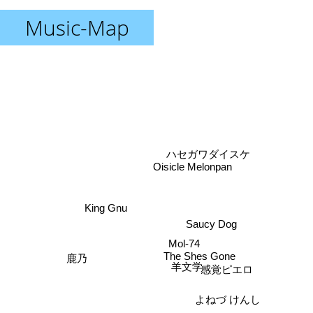
Music-Map
ハセガワダイスケ
Oisicle Melonpan
King Gnu
Saucy Dog
Mol-74
The Shes Gone
鹿乃
羊文学
感覚ピエロ
よねづ けんし