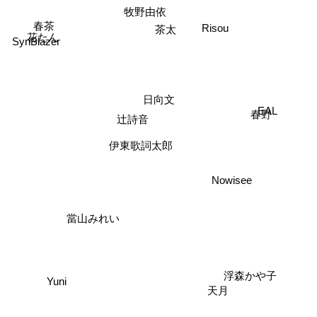
牧野由依
茶太
春茶
Risou
花たん
SynBlazer
日向文
EAL
春野
辻詩音
伊東歌詞太郎
Nowisee
當山みれい
浮森かや子
Yuni
天月