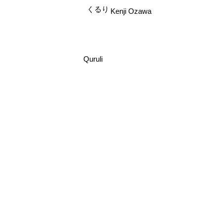
くるり
Kenji Ozawa
Quruli