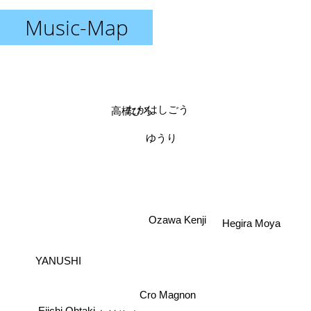
Music-Map
たかはしごう
高橋ひろ
ゆうり
Ozawa Kenji
Hegira Moya
YANUSHI
Cro Magnon
Eiichi Ohtaki